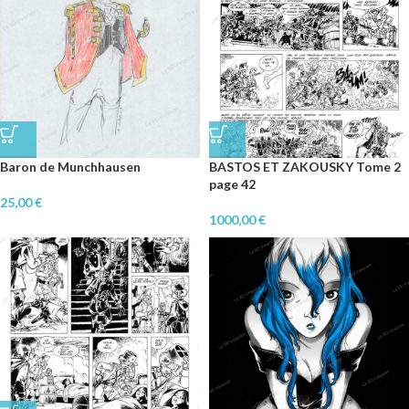
Baron de Munchhausen
BASTOS ET ZAKOUSKY Tome 2
page 42
25,00
€
1000,00
€