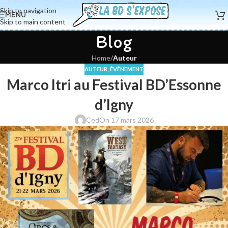
Skip to navigation
MENU
Skip to main content
Blog
Home
/
Auteur
AUTEUR
,
ÉVÉNEMENT
Marco Itri au Festival BD’Essonne
d’Igny
Ced
On 17 mars 2026