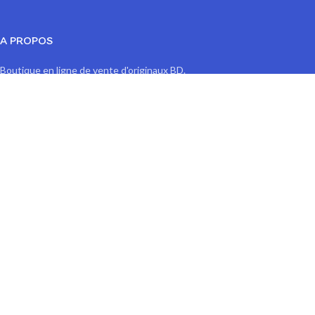
A PROPOS
Boutique en ligne de vente d'originaux BD.
La BD s'expose SAS, Nanterre, France
contact@labdsexpose.com
NOS PRODUITS
Originaux BD
Tirages limités signés
Location d'exposition BD
LIENS UTILES
Politique de confidentialité
Retours