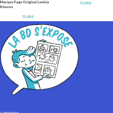
Marque Page Original Lavinia
75,00
€
Kimono
75,00
€