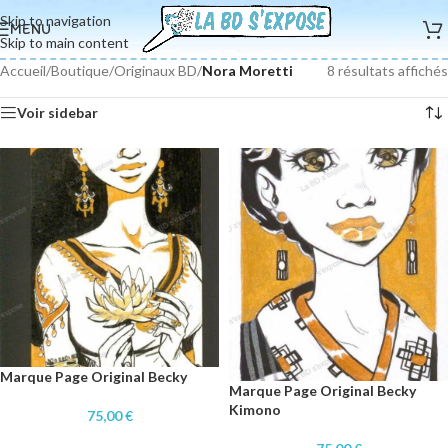
Skip to navigation
MENU
Skip to main content
Accueil
/
Boutique
/
Originaux BD
/
Nora Moretti
8 résultats affichés
Voir sidebar
Marque Page Original Becky
Marque Page Original Becky
Kimono
75,00
€