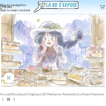
Skip to navigation
MENU
Skip to main content
Cliquez pour agrandir
Accueil
/
Boutique
/
Originaux BD
/
Marianne Alexandre
/
Lothaire Flammes