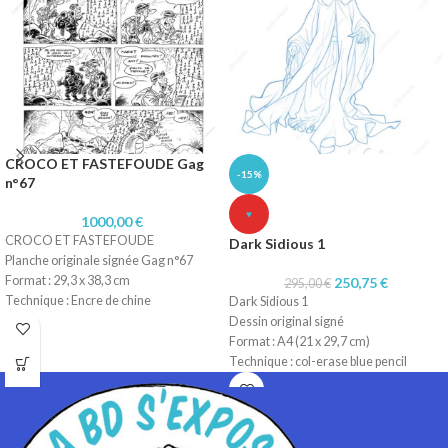
CROCO ET FASTEFOUDE Gag
-15%
n°67
♥
1000,00
€
CROCO ET FASTEFOUDE
Dark Sidious 1
Planche originale signée Gag n°67
Format : 29,3 x 38,3 cm
250,75
€
295,00
€
Technique : Encre de chine
Dark Sidious 1
Papier : Lavis technique Canson
Dessin original signé
Format : A4 (21 x 29,7 cm)
Technique : col-erase blue pencil
Papier : machine 90gr