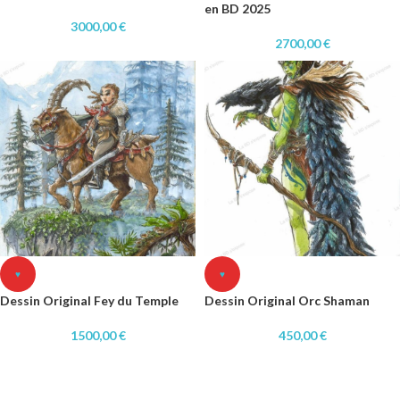
en BD 2025
3000,00
€
2700,00
€
♥
♥
Dessin Original Fey du Temple
Dessin Original Orc Shaman
1500,00
€
450,00
€