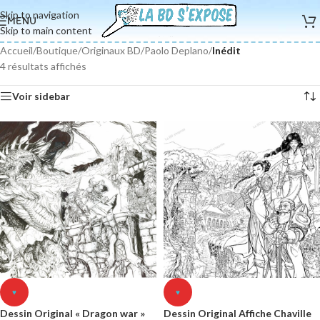
Skip to navigation
MENU
Skip to main content
Accueil
/
Boutique
/
Originaux BD
/
Paolo Deplano
/
Inédit
4 résultats affichés
Voir sidebar
♥
♥
Dessin Original « Dragon war »
Dessin Original Affiche Chaville