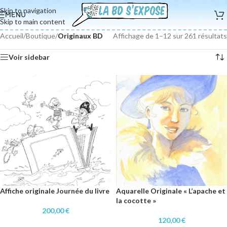
Skip to navigation
MENU
Skip to main content
Accueil
/
Boutique
/
Originaux BD
Affichage de 1–12 sur 261 résultats
Voir sidebar
Affiche originale Journée du livre
Aquarelle Originale « L’apache et
la cocotte »
200,00
€
120,00
€