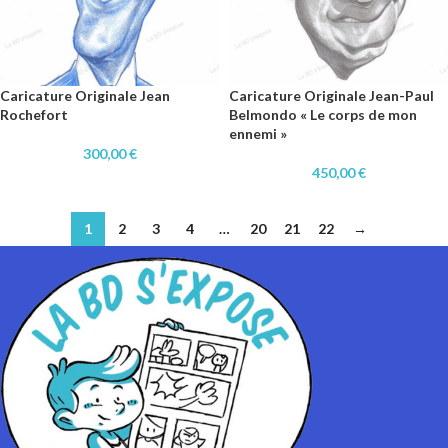
Caricature Originale Jean
Caricature Originale Jean-Paul
Rochefort
Belmondo « Le corps de mon
ennemi »
300,00
€
450,00
€
1
2
3
4
…
20
21
22
→