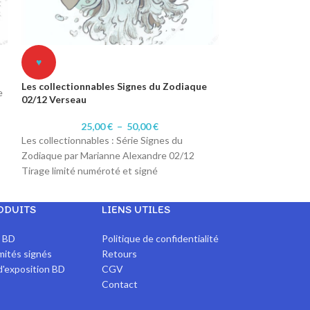
Les collectionna
♥
05/12 Taureau
Les collectionnables Signes du Zodiaque
25,
e
02/12 Verseau
Les collectionnabl
Zodiaque par Mar
25,00
€
–
50,00
€
Tirage limité num
Les collectionnables : Série Signes du
Format A4 : 10 ex
Zodiaque par Marianne Alexandre 02/12
10/10.
Tirage limité numéroté et signé
Format A3 : 10 ex
Format A4 : 10 exemplaires numéroté 1 à
10/10
10/10.
ODUITS
LIENS UTILES
Impression sur pa
Format A3 : 10 exemplaires numérotés 1 à
10/10
x BD
Politique de confidentialité
Impression sur papier 200 gr Satiné
imités signés
Retours
d'exposition BD
CGV
Contact