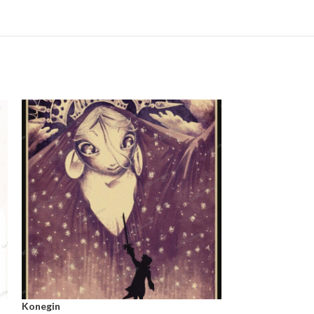
Konegin
Lady Doll