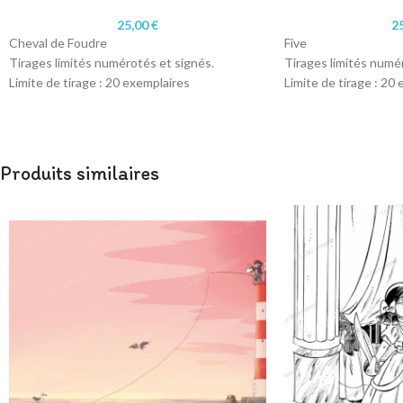
25,00
€
2
Cheval de Foudre
Five
Tirages limités numérotés et signés.
Tirages limités numé
Limite de tirage : 20 exemplaires
Limite de tirage : 20
Format : A4 (21 x 29,7 cm)
Format : A4 (21 x 29,
Papier : 200 gr satiné
Papier : 200 gr satiné
Produits similaires