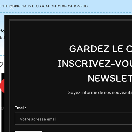
ENTE D'ORIGINAUX BD, LOCATION D'EXPOSITIONS BD…
nformations
abdsexpose@gmail.com
GARDEZ LE 
INSCRIVEZ-VO
NEWSLET
♥
Soyez informé de nos nouveauté
Email :