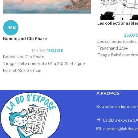
Les collectionnable
-38%
25,00
Bonnie and Clo Phare
Les collectionnables 
Tranchand 2/14
100,00
€
160,00
€
Tirage limité numéro
Bonnie and Clo Phare
Format A4 : 20 exemp
Tirage limité numéroté 01 à 20/20 et signé
20/20.
Format 42 x 57,9 cm
Format A3 : 10 exemp
Technique dessin numérique
10/10
Impression sur papier 200 gr
Technique d'origine:
A PROPOS
Impression sur papie
Boutique en ligne de 
La BD s'expose SA
contact@labdsex