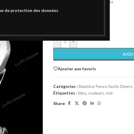
Limite de tirage : 20 exemplaires
Format : A4 (21 x 29,7 cm)
ue de protection des données
Papier : 200 gr satiné
18 en stock
-
+
AJOU
Ajouter aux favoris
Catégories :
Béatrice Penco Sechi
,
Divers
,
Étiquettes :
bleu
,
couleurs
,
noir
Share: