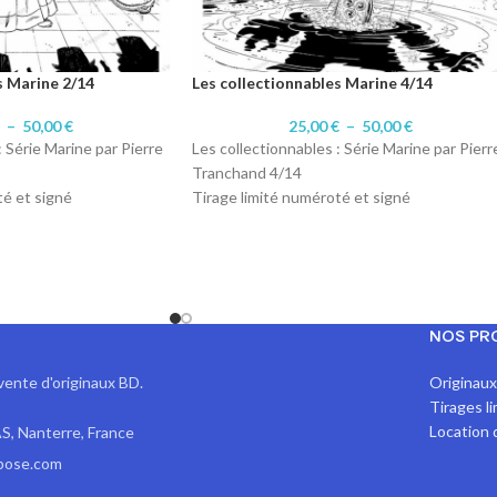
s Marine 2/14
Les collectionnables Marine 4/14
€
–
50,00
€
25,00
€
–
50,00
€
: Série Marine par Pierre
Les collectionnables : Série Marine par Pierr
Tranchand 4/14
té et signé
Tirage limité numéroté et signé
laires numéroté 1 à
Format A4 : 20 exemplaires numéroté 1 à
20/20.
laires numérotés 1 à
Format A3 : 10 exemplaires numérotés 1 à
10/10
 Encre de Chine
Technique d'origine: Encre de Chine
NOS PR
r 200 gr Satiné
Impression sur papier 200 gr Satiné
vente d'originaux BD.
Originau
Tirages l
Location 
S, Nanterre, France
pose.com