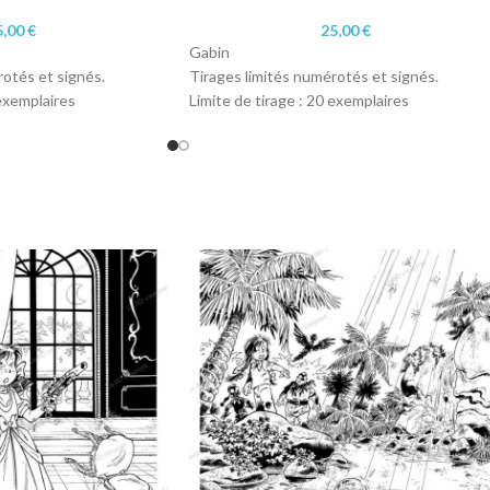
5,00
€
25,00
€
Gabin
rotés et signés.
Tirages limités numérotés et signés.
 exemplaires
Limite de tirage : 20 exemplaires
7 cm)
Format : A4 (21 x 29,7 cm)
Papier : 200 gr satiné