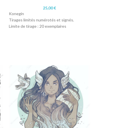
25,00
€
Konegin
Lady Doll
Tirages limités numérotés et signés.
Tirages limités n
Limite de tirage : 20 exemplaires
Limite de tirage :
Format : A4 (21 x 29,7 cm)
Format : A4 (21 x 
Papier : 200 gr satiné
Papier : 200 gr sa