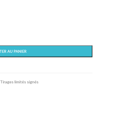
TER AU PANIER
Tirages limités signés