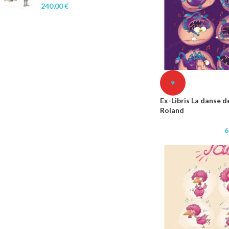
240,00
€
♥
Ex-Libris La danse d
Roland
6