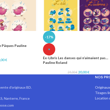
-17%
e Pâques Pauline
♥
Ex-Libris Les danses qui n’aimaient pas…
,00
€
Pauline Roland
20,00
€
24,00
€
NOS PR
vente d'originaux BD.
Originau
Tirages l
Location 
S, Nanterre, France
pose.com