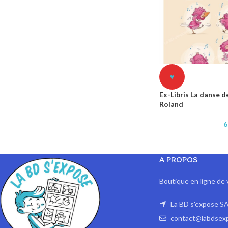
♥
Ex-Libris La danse d
Roland
6
A PROPOS
Boutique en ligne de 
La BD s'expose SA
contact@labdsex