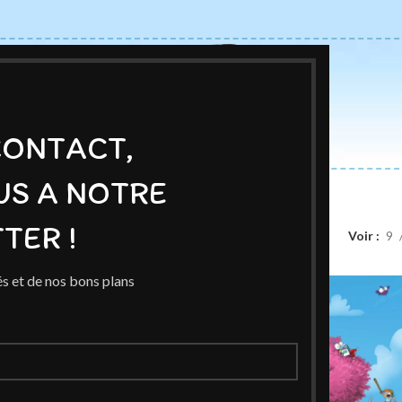
CONTACT,
US A NOTRE
ACCUEIL
BOUTIQUE
AUTEURS
BLOG
EXPOSITIONS
TER !
Libris
/
Pauline Roland
Voir
9
s et de nos bons plans