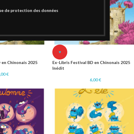
ue de protection des données
♥
D en Chinonais 2025
Ex-Libris Festival BD en Chinonais 2025
Inédit
,00
€
6,00
€