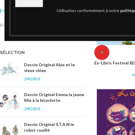
Utilisation conformément à notre
politiq
Prix :
0 €
—
20 €
FILTRER
SÉLECTION
♥
Ex-Libris Festival B
Dessin Original Alex et le
vieux chien
6
240,00
€
Dessin Original Emma la jeune
fille à la bicyclette
240,00
€
Dessin Original S.T.A.N le
robot rouillé