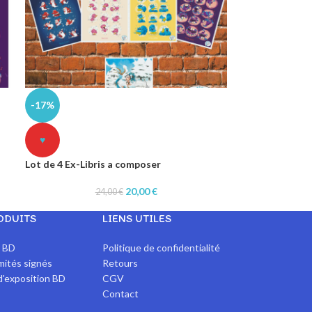
-17%
♥
Lot de 4 Ex-Libris a composer
20,00
€
24,00
€
ODUITS
LIENS UTILES
x BD
Politique de confidentialité
imités signés
Retours
d'exposition BD
CGV
Contact