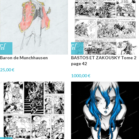
Baron de Munchhausen
BASTOS ET ZAKOUSKY Tome 2
page 42
25,00
€
1000,00
€