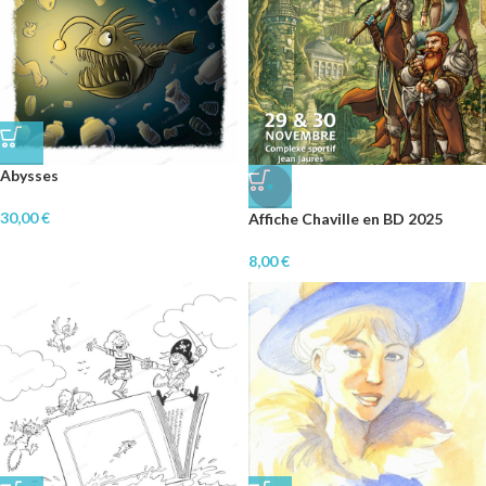
Abysses
♥
30,00
€
Affiche Chaville en BD 2025
8,00
€