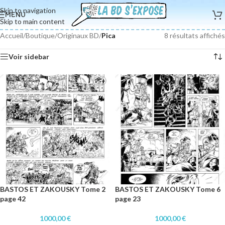
Skip to navigation
MENU
Skip to main content
Accueil
/
Boutique
/
Originaux BD
/
Pica
8 résultats affichés
Voir sidebar
BASTOS ET ZAKOUSKY Tome 2
BASTOS ET ZAKOUSKY Tome 6
page 42
page 23
1000,00
€
1000,00
€