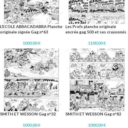
L’ECOLE ABRACADABRA Planche
Les Profs planche originale
originale signée Gag n°63
encrée gag 503 et ses crayonnés
1000,00
€
1100,00
€
SMITH ET WESSON Gag n°32
SMITH ET WESSON Gag n°82
1000,00
€
1000,00
€