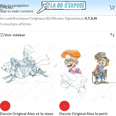
Skip to navigation
MENU
Skip to main content
Accueil
/
Boutique
/
Originaux BD
/
Nicolas Signarbieux
/
S.T.A.N
5 résultats affichés
Voir sidebar
♥
♥
Dessin Original Alex et le vieux
Dessin Original Alex le petit