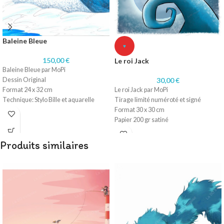
Baleine Bleue
♥
150,00
€
Le roi Jack
Baleine Bleue par MoPi
Dessin Original
30,00
€
Format 24 x 32 cm
Le roi Jack par MoPi
Technique: Stylo Bille et aquarelle
Tirage limité numéroté et signé
Papier 220 gr
Format 30 x 30 cm
Papier 200 gr satiné
Produits similaires