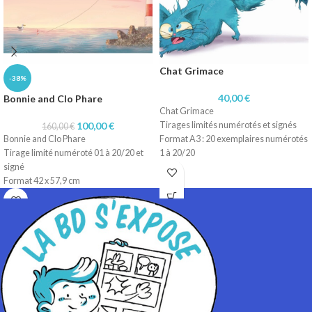
Chat Grimace
-38%
40,00
€
Bonnie and Clo Phare
Chat Grimace
100,00
€
Tirages limités numérotés et signés
160,00
€
Bonnie and Clo Phare
Format A3 : 20 exemplaires numérotés
Tirage limité numéroté 01 à 20/20 et
1 à 20/20
signé
Technique dessin numérique
Format 42 x 57,9 cm
Impression sur papier 200 gr
Technique dessin numérique
Impression sur papier 200 gr