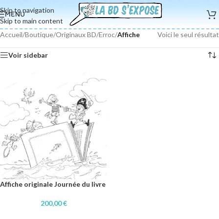
Skip to navigation
MENU
Skip to main content
Accueil
/
Boutique
/
Originaux BD
/
Erroc
/
Affiche
Voici le seul résultat
Voir sidebar
Affiche originale Journée du livre
200,00
€