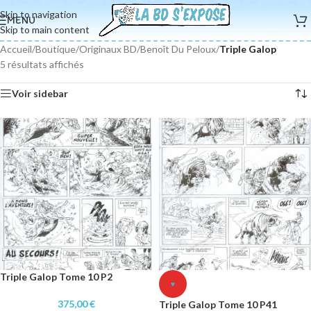
Skip to navigation
MENU
Skip to main content
Accueil
/
Boutique
/
Originaux BD
/
Benoît Du Peloux
/
Triple Galop
5 résultats affichés
Voir sidebar
Triple Galop Tome 10 P2
♥
375,00
€
Triple Galop Tome 10 P41