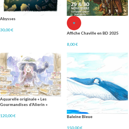
Abysses
♥
30,00
€
Affiche Chaville en BD 2025
8,00
€
Aquarelle originale « Les
Gourmandises d’Alierin »
120,00
€
Baleine Bleue
150,00
€