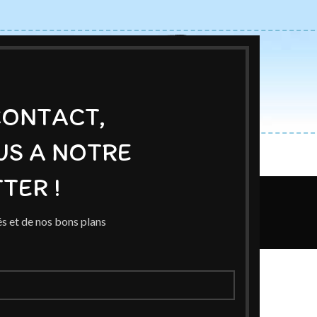
CONTACT,
US A NOTRE
ACCUEIL
BOUTIQUE
AUTEURS
BLOG
EXPOSITIONS
TER !
Blog
s et de nos bons plans
Home
/
Exposition
SITION
tion Ric Hochet
ed
On 21 mai 2022