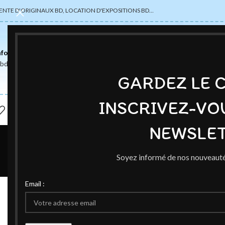
ENTE D'ORIGINAUX BD, LOCATION D'EXPOSITIONS BD…
nformations
abdsexpose@gmail.com
GARDEZ LE 
INSCRIVEZ-VO
NEWSLET
Soyez informé de nos nouveauté
EXPO
Email :
Puteaux Exposi
Publié par
C