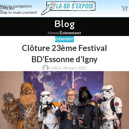
Skip to navigation
MENU
Skip to main content
Blog
Home
/
Événement
ÉVÉNEMENT
Clôture 23ème Festival
BD’Essonne d’Igny
Ced
On 28 mars 2022