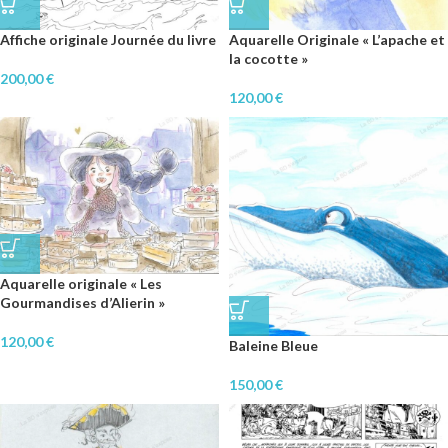
Affiche originale Journée du livre
Aquarelle Originale « L’apache et
la cocotte »
200,00
€
120,00
€
Aquarelle originale « Les
Gourmandises d’Alierin »
120,00
€
Baleine Bleue
150,00
€