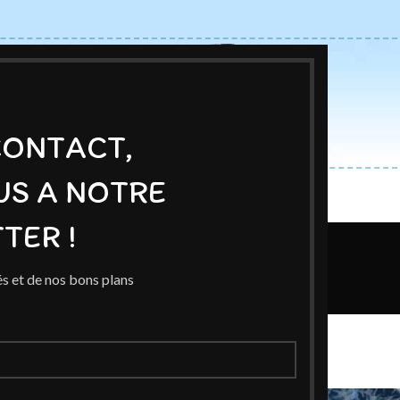
CONTACT,
US A NOTRE
ACCUEIL
BOUTIQUE
AUTEURS
BLOG
EXPOSITIONS
TER !
Blog
s et de nos bons plans
Home
/
Événement
NEMENT
nnée 2023
d
On 1 janvier 2023