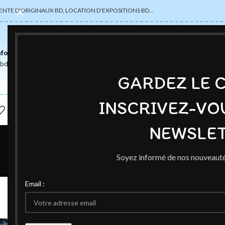
ENTE D'ORIGINAUX BD, LOCATION D'EXPOSITIONS BD…
nformations
abdsexpose@gmail.com
GARDEZ LE 
INSCRIVEZ-VO
NEWSLET
Soyez informé de nos nouveauté
ÉVÉ
Email :
Bonne a
Publié par
Ce