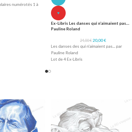
laires numérotés 1 à
♥
mérique
Ex-Libris Les danses qui n’aimaient pas…
r 200 gr
Pauline Roland
20,00
€
24,00
€
Les danses des qui n'aimaient pas... par
Pauline Roland
Lot de 4 Ex-Libris
Chaque Ex-Libris Format A4 (21 x 29,7 cm)
Papier 250 gr texturé
Si vous souhaitez un Ex-Libris à l'unité,
n'hésitez pas à nous en faire la demande.
Les Ex-Libris ne sont pas signés