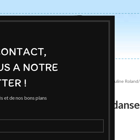
CONTACT,
US A NOTRE
ACCUEIL
BOUTIQUE
AUTEURS
BLOG
EXPOSITIONS
TER !
Accueil
/
Boutique
/
Ex-Libris
/
Pauline Roland
/
s et de nos bons plans
Ex-Libris La dans
Roland
6,00
€