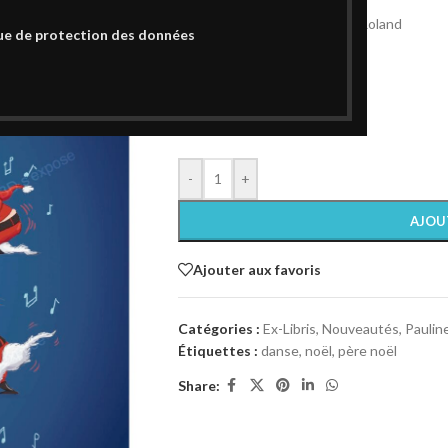
La danse de Noël par Pauline Roland
ue de protection des données
Ex-Libris non signé
Format A4 (21 x 29,7 cm)
Papier 250 gr texturé
50 en stock
-
+
AJOU
Ajouter aux favoris
Catégories :
Ex-Libris
,
Nouveautés
,
Paulin
Étiquettes :
danse
,
noël
,
père noël
Share: