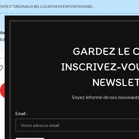
ENTE D'ORIGINAUX BD, LOCATION D'EXPOSITIONS BD…
nformations
abdsexpose@gmail.com
GARDEZ LE 
INSCRIVEZ-VO
NEWSLET
♥
Soyez informé de nos nouveauté
Email :