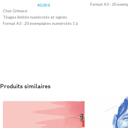
Format A3 : 20 exemp
40,00
€
20/20
Chat Grimace
Technique dessin nu
Tirages limités numérotés et signés
Impression sur papie
Format A3 : 20 exemplaires numérotés 1 à
20/20
Technique dessin numérique
Impression sur papier 200 gr
Produits similaires