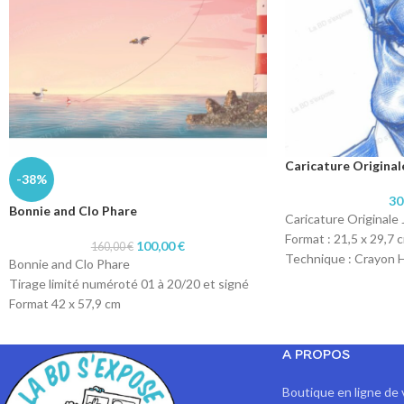
Caricature Original
-38%
30
Bonnie and Clo Phare
Caricature Originale
Format : 21,5 x 29,7 
100,00
€
160,00
€
Technique : Crayon H
Bonnie and Clo Phare
bleu
Tirage limité numéroté 01 à 20/20 et signé
Papier : Papier 160 g
Format 42 x 57,9 cm
Technique dessin numérique
Impression sur papier 200 gr
A PROPOS
Boutique en ligne de 