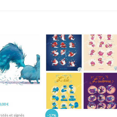
0,00
€
rotés et signés
-17%