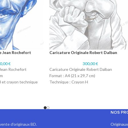
e Jean Rochefort
Caricature Originale Robert Dalban
0,00
€
300,00
€
 Jean Rochefort
Caricature Originale Robert Dalban
cm
Format : A4 (21 x 29,7 cm)
 et crayon technique
Technique : Crayon H
Papier : Papier 120 gr
r
NOS PR
vente d'originaux BD.
Originau