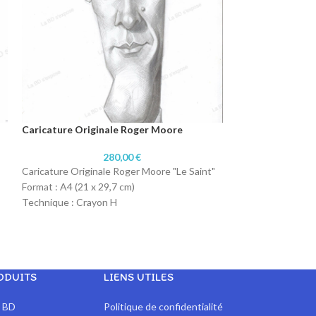
Caricature Originale Roger Moore
Caricature Origi
280,00
€
Caricature Originale Roger Moore "Le Saint"
Caricature Origin
Format : A4 (21 x 29,7 cm)
Format : A4 (21 x 
Technique : Crayon H
Technique : Cray
Papier : Papier 160 gr
Papier : Papier 12
ODUITS
LIENS UTILES
x BD
Politique de confidentialité