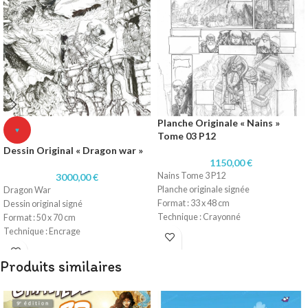
Planche Originale « Nains »
♥
Tome 03 P12
Dessin Original « Dragon war »
1150,00
€
Nains Tome 3 P12
3000,00
€
Planche originale signée
Dragon War
Format : 33 x 48 cm
Dessin original signé
Technique : Crayonné
Format : 50 x 70 cm
Papier : Fabriano 220gr
Technique : Encrage
Papier : Fabriano 300gr
Produits similaires