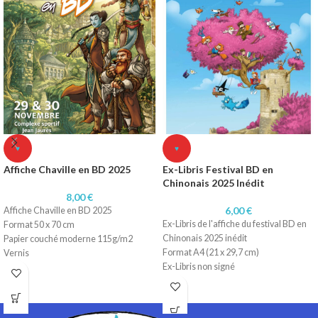
♥
♥
Affiche Chaville en BD 2025
Ex-Libris Festival BD en
Chinonais 2025 Inédit
8,00
€
6,00
€
Affiche Chaville en BD 2025
Ex-Libris de l'affiche du festival BD en
Format 50 x 70 cm
Chinonais 2025 inédit
Papier couché moderne 115g/m2
Format A4 (21 x 29,7 cm)
Vernis
Ex-Libris non signé
Papier 250 gr texturé