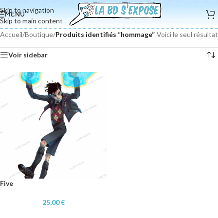
Skip to navigation
MENU
Skip to main content
Accueil
/
Boutique
/
Produits identifiés “hommage”
Voici le seul résultat
Voir sidebar
Five
25,00
€