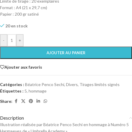
Limite de tirage : 20 exemplaires
Format : A4 (21 x 29,7 cm)
Papier : 200 gr satiné
20 en stock
-
+
AJOUTER AU PANIER
Ajouter aux favoris
Catégories :
Béatrice Penco Sechi
,
Divers
,
Tirages limités signés
Étiquettes :
5
,
hommage
Share:
Description
Illustration réalisée par Béatrice Penco Sechi en hommage à Numéro 5
Hargreeves de « Umbrella Academy ».