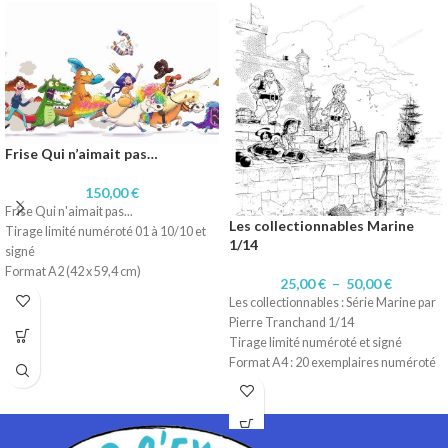
Frise Qui n’aimait pas…
150,00
€
Frise Qui n'aimait pas...
Les collectionnables Marine
Tirage limité numéroté 01 à 10/10 et
1/14
signé
Format A2 (42 x 59,4 cm)
25,00
€
–
50,00
€
Technique dessin numérique
Les collectionnables : Série Marine par
Impression sur papier 180 gr
Pierre Tranchand 1/14
Tirage limité numéroté et signé
Format A4 : 20 exemplaires numéroté
1 à 20/20.
Format A3 : 10 exemplaires numérotés
1 à 10/10
Technique d'origine: Encre de Chine