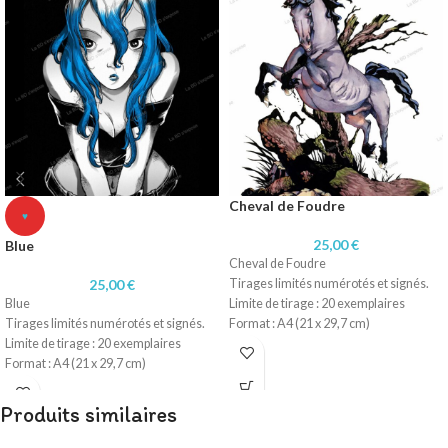
Cheval de Foudre
♥
25,00
€
Blue
Cheval de Foudre
25,00
€
Tirages limités numérotés et signés.
Blue
Limite de tirage : 20 exemplaires
Tirages limités numérotés et signés.
Format : A4 (21 x 29,7 cm)
Limite de tirage : 20 exemplaires
Papier : 200 gr satiné
Format : A4 (21 x 29,7 cm)
Papier : 200 gr satiné
Produits similaires