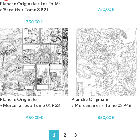
Planche Originale « Les Exilés
750,00
€
d’Asceltis » Tome 3 P21
750,00
€
Planche Originale
Planche Originale
« Mercenaires » Tome 01 P33
« Mercenaires » Tome 02 P46
950,00
€
850,00
€
1
2
3
→