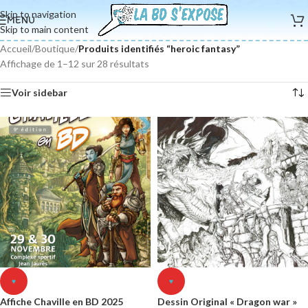
Skip to navigation
MENU
Skip to main content
Accueil
/
Boutique
/
Produits identifiés “heroic fantasy”
Affichage de 1–12 sur 28 résultats
Voir sidebar
♥
♥
Affiche Chaville en BD 2025
Dessin Original « Dragon war »