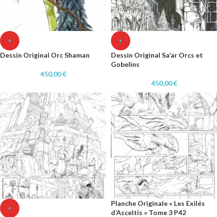
♥
♥
Dessin Original Orc Shaman
Dessin Original Sa’ar Orcs et
Gobelins
450,00
€
450,00
€
Planche Originale « Les Exilés
♥
d’Asceltis » Tome 3 P42