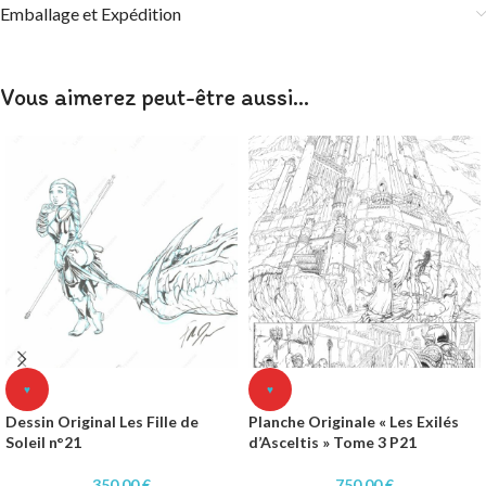
Emballage et Expédition
Vous aimerez peut-être aussi…
♥
♥
Dessin Original Les Fille de
Planche Originale « Les Exilés
Soleil n°21
d’Asceltis » Tome 3 P21
350,00
€
750,00
€