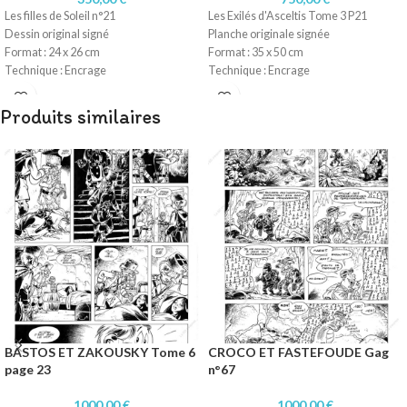
Les filles de Soleil n°21
Les Exilés d'Asceltis Tome 3 P21
Dessin original signé
Planche originale signée
Format : 24 x 26 cm
Format : 35 x 50 cm
Technique : Encrage
Technique : Encrage
Papier : Fabriano 220gr
Papier : Fabriano 220gr
Produits similaires
BASTOS ET ZAKOUSKY Tome 6
CROCO ET FASTEFOUDE Gag
page 23
n°67
1000,00
€
1000,00
€