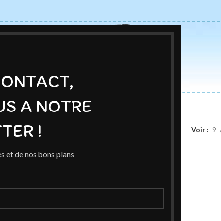
CONTACT,
US A NOTRE
ACCUEIL
BOUTIQUE
AUTEURS
BLOG
EXPOSITIONS
TER !
duits identifiés “gateaux”
Voir
9
s et de nos bons plans