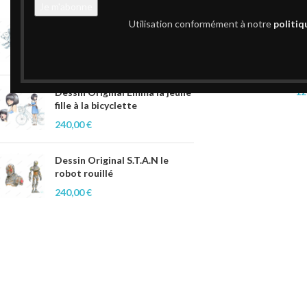
Utilisation conformément à notre
politiq
Dessin Original Alex et le
vieux chien
Aquarelle originale
240,00
€
d’Alierin »
12
Dessin Original Emma la jeune
fille à la bicyclette
240,00
€
Dessin Original S.T.A.N le
robot rouillé
240,00
€