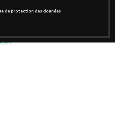
ue de protection des données
 « Les Gourmandises
0,00
€