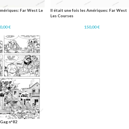
s Amériques: Far West Le
Il était une fois les Amériques: Far West
Les Courses
0,00
€
150,00
€
Gag n°82