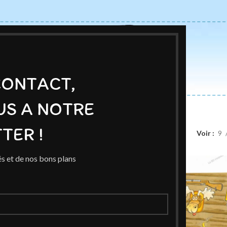
CONTACT,
US A NOTRE
ACCUEIL
BOUTIQUE
AUTEURS
BLOG
EXPOSITIONS
TER !
duits identifiés “cowboy”
Voir
9
s et de nos bons plans