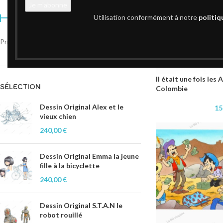
Utilisation conformément à notre
politiq
Prix :
150 €
—
1000 €
FILTRER
Il était une fois le
SÉLECTION
Colombie
Dessin Original Alex et le
15
vieux chien
240,00
€
Dessin Original Emma la jeune
fille à la bicyclette
240,00
€
Dessin Original S.T.A.N le
robot rouillé