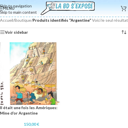
Skip to navigation
MENU
Skip to main content
Accueil
/
Boutique
/
Produits identifiés “Argentine”
Voici le seul résultat
Voir sidebar
Il était une fois les Amériques:
Mine d’or Argentine
150,00
€