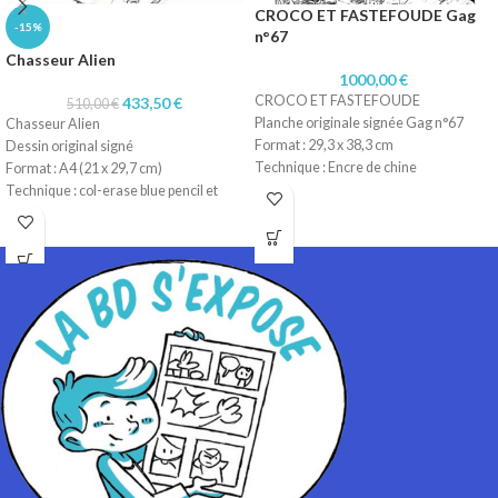
CROCO ET FASTEFOUDE Gag
-15%
n°67
Chasseur Alien
1000,00
€
CROCO ET FASTEFOUDE
433,50
€
510,00
€
Planche originale signée Gag n°67
Chasseur Alien
Format : 29,3 x 38,3 cm
Dessin original signé
Technique : Encre de chine
Format : A4 (21 x 29,7 cm)
Papier : Lavis technique Canson
Technique : col-erase blue pencil et
stylo pitt artist
Papier : carton léger