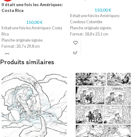
Il était une fois les Amériques:
150,00
€
Costa Rica
Il était une fois les Amériques:
150,00
€
Cowboys Colombie
Il était une fois les Amériques: Costa
Planche originale signée.
Rica
Format : 18,8 x 23,1 cm
Planche originale signée.
Technique : Aquarelle et Encre de
Format : 20,7 x 29,8 cm
Chine
Technique : Aquarelle et Encre de
Papier : Aquarelle 300 gr
Chine
Produits similaires
Papier : Aquarelle 300 gr