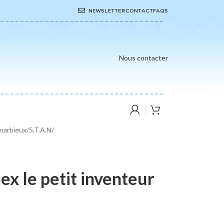
NEWSLETTER
CONTACT
FAQS
Nous contacter
gnarbieux
/
S.T.A.N
/
ex le petit inventeur