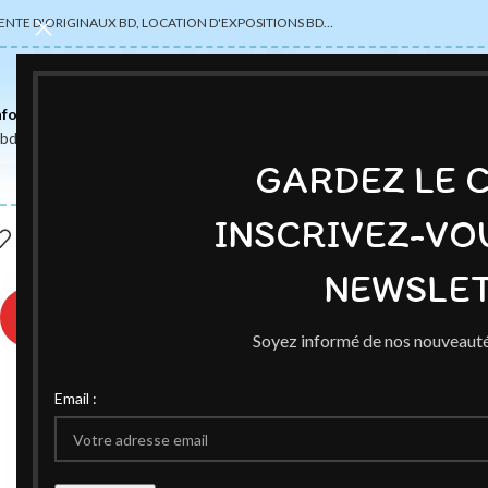
ENTE D'ORIGINAUX BD, LOCATION D'EXPOSITIONS BD…
nformations
abdsexpose@gmail.com
GARDEZ LE 
INSCRIVEZ-VO
NEWSLET
♥
Soyez informé de nos nouveauté
Email :