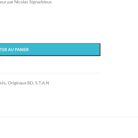
teur par Nicolas Signarbieux
TER AU PANIER
tés
,
Originaux BD
,
S.T.A.N