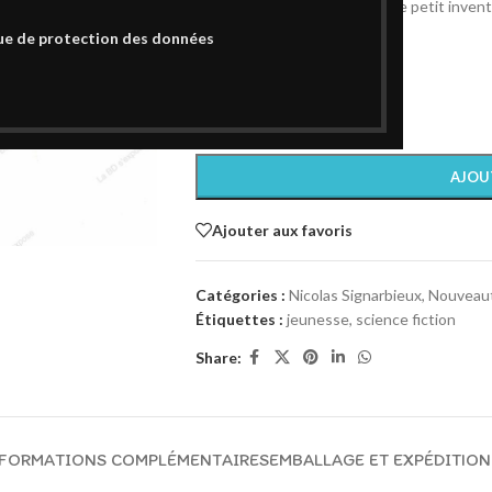
Dessin Original couleur Alex, le petit inven
Format 30×40 cm
ue de protection des données
Technique: Couleur
Papier 250 gr
1 en stock
AJOU
Ajouter aux favoris
Catégories :
Nicolas Signarbieux
,
Nouveau
Étiquettes :
jeunesse
,
science fiction
Share:
FORMATIONS COMPLÉMENTAIRES
EMBALLAGE ET EXPÉDITION