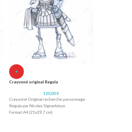
♥
♥
Crayonné original Regula
Crayonné origin
120,00
€
Crayonné Original recherche personnage
Crayonné Origina
Regula par Nicolas Signarbieux
Sagawa par Nicola
Format A4 (21x29,7 cm)
Format A4 (21x29
Technique: Crayonné
Technique: Cray
Papier 250 gr
Papier 250 gr