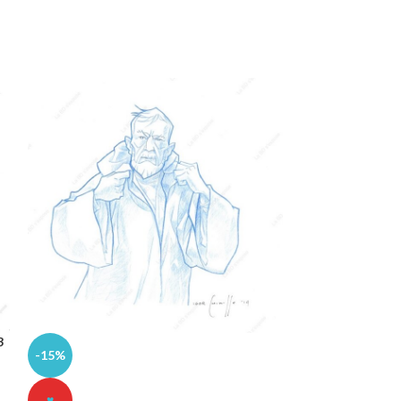
3
-15%
-15%
♥
♥