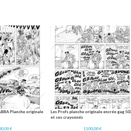
RA Planche originale
Les Profs planche originale encrée gag 50
et ses crayonnés
00,00
€
1100,00
€