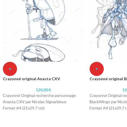
♥
♥
Crayonné original Anasta CXV
Crayonné original 
120,00
€
12
Crayonné Original recherche personnage
Crayonné Original r
Anasta CXV par Nicolas Signarbieux
BlackWings par Nicol
Format A4 (21x29,7 cm)
Format A4 (21x29,7 
Technique: Crayonné
Technique: Crayonn
Papier 250 gr
Papier 250 gr