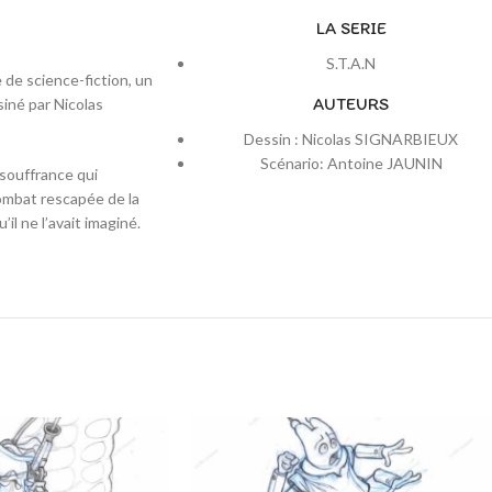
LA SERIE
S.T.A.N
 de science-fiction, un
AUTEURS
siné par Nicolas
Dessin : Nicolas SIGNARBIEUX
Scénario: Antoine JAUNIN
 souffrance qui
combat rescapée de la
il ne l’avait imaginé.