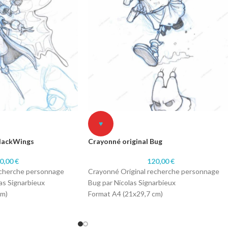
♥
BlackWings
Crayonné original Bug
0,00
€
120,00
€
echerche personnage
Crayonné Original recherche personnage
as Signarbieux
Bug par Nicolas Signarbieux
cm)
Format A4 (21x29,7 cm)
é
Technique: Crayonné
Papier 250 gr