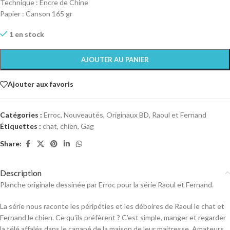
Technique : Encre de Chine
Papier : Canson 165 gr
1 en stock
AJOUTER AU PANIER
Ajouter aux favoris
Catégories :
Erroc
,
Nouveautés
,
Originaux BD
,
Raoul et Fernand
Étiquettes :
chat
,
chien
,
Gag
Share:
Description
Planche originale dessinée par Erroc pour la série Raoul et Fernand.
La série nous raconte les péripéties et les déboires de Raoul le chat et
Fernand le chien. Ce qu’ils préfèrent ? C’est simple, manger et regarder
la télé affalés dans le canapé de la maison de leur maitresse. Amateurs