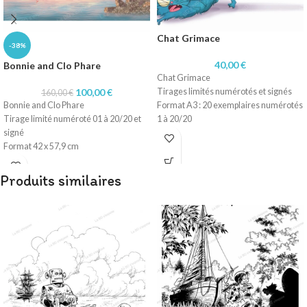
Chat Grimace
-38%
40,00
€
Bonnie and Clo Phare
Chat Grimace
100,00
€
Tirages limités numérotés et signés
160,00
€
Bonnie and Clo Phare
Format A3 : 20 exemplaires numérotés
Tirage limité numéroté 01 à 20/20 et
1 à 20/20
signé
Technique dessin numérique
Format 42 x 57,9 cm
Impression sur papier 200 gr
Technique dessin numérique
Impression sur papier 200 gr
Produits similaires