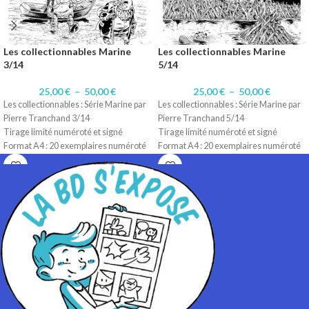
Les collectionnables Marine
Les collectionnables Marine
3/14
5/14
25,00
€
–
50,00
€
25,00
€
–
50,00
€
Les collectionnables : Série Marine par
Les collectionnables : Série Marine par
Pierre Tranchand 3/14
Pierre Tranchand 5/14
Tirage limité numéroté et signé
Tirage limité numéroté et signé
Format A4 : 20 exemplaires numéroté
Format A4 : 20 exemplaires numéroté
1 à 20/20.
1 à 20/20.
Format A3 : 10 exemplaires numérotés
Format A3 : 10 exemplaires numérotés
1 à 10/10
1 à 10/10
Technique d'origine: Encre de Chine
Technique d'origine: Encre de Chine
Impression sur papier 200 gr Satiné
Impression sur papier 200 gr Satiné