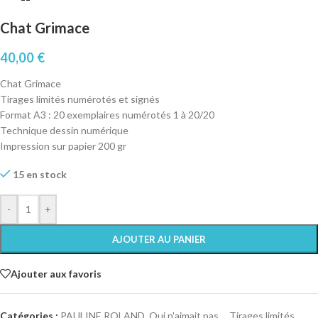
Chat Grimace
40,00
€
Chat Grimace
Tirages limités numérotés et signés
Format A3 : 20 exemplaires numérotés 1 à 20/20
Technique dessin numérique
Impression sur papier 200 gr
15 en stock
-
+
AJOUTER AU PANIER
Ajouter aux favoris
Catégories :
PAULINE ROLAND
,
Qui n'aimait pas...
,
Tirages limités