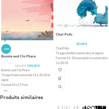
Chat Poils
40,00
€
Chat Poils
-38%
Tirages limités numérotés et signés
Bonnie and Clo Phare
Format A3 : 20 exemplaires numérotés
1 à 20/20
100,00
€
160,00
€
Technique dessin numérique
Bonnie and Clo Phare
Impression sur papier 200 gr
Tirage limité numéroté 01 à 20/20 et
signé
Format 42 x 57,9 cm
Technique dessin numérique
Impression sur papier 200 gr
Produits similaires