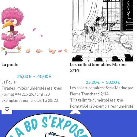
La poule
Les collectionnables Marine
2/14
25,00
€
–
40,00
€
25,00
€
–
50,00
€
La Poule
Les collectionnables : Série Marine par
Tirages limités numérotés et signés
Pierre Tranchand 2/14
Format A4 (21 x 29,7 cm) : 20
Tirage limité numéroté et signé
exemplaires numérotés 1 à 20/20.
Format A4 : 20 exemplaires numéroté
Format 30 x 40 cm : 10 exemplaires
1 à 20/20.
numérotés 1 à 10/10
Format A3 : 10 exemplaires numérotés
Technique dessin numérique
1 à 10/10
Impression sur papier 200 gr satiné
Technique d'origine: Encre de Chine
Impression sur papier 200 gr Satiné