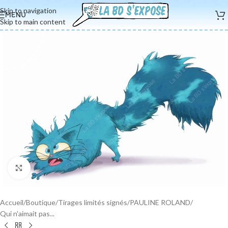
Skip to navigation
MENU
Skip to main content
Cliquez pour agrandir
Accueil
/
Boutique
/
Tirages limités signés
/
PAULINE ROLAND
/
Qui n'aimait pas...