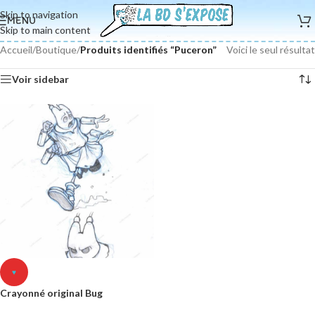
Skip to navigation
MENU
Skip to main content
Accueil
/
Boutique
/
Produits identifiés “Puceron”
Voici le seul résultat
Voir sidebar
♥
Crayonné original Bug