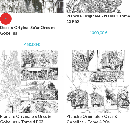
Planche Originale « Nains » Tome
♥
13 P52
Dessin Original Sa’ar Orcs et
1300,00
€
Gobelins
450,00
€
Planche Originale « Orcs &
Planche Originale « Orcs &
Gobelins » Tome 4 P03
Gobelins » Tome 4 P04