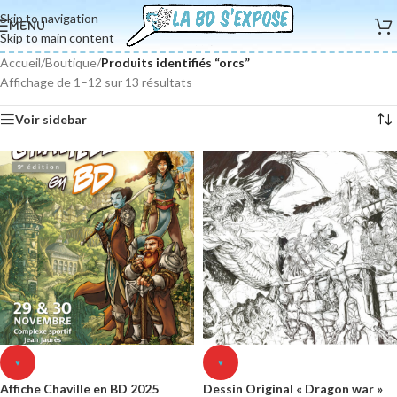
Skip to navigation
MENU
Skip to main content
Accueil
/
Boutique
/
Produits identifiés “orcs”
Affichage de 1–12 sur 13 résultats
Voir sidebar
♥
♥
Affiche Chaville en BD 2025
Dessin Original « Dragon war »