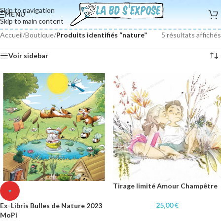
Skip to navigation
MENU
Skip to main content
Accueil
/
Boutique
/
Produits identifiés “nature”
5 résultats affichés
Voir sidebar
Tirage limité Amour Champêtre
♥
25,00
€
Ex-Libris Bulles de Nature 2023
MoPi