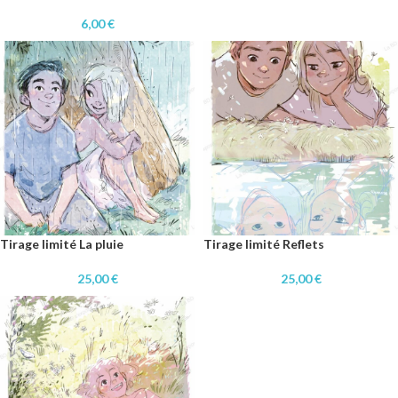
6,00
€
Tirage limité La pluie
Tirage limité Reflets
25,00
€
25,00
€