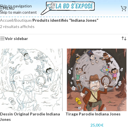
Skip to navigation
MENU
Skip to main content
Accueil
/
Boutique
/
Produits identifiés “Indiana Jones”
2 résultats affichés
Voir sidebar
Dessin Original Parodie Indiana
Tirage Parodie Indiana Jones
Jones
25,00
€