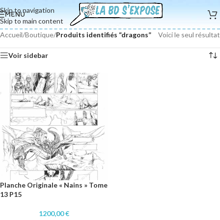
Skip to navigation
MENU
Skip to main content
Accueil
/
Boutique
/
Produits identifiés “dragons”
Voici le seul résultat
Voir sidebar
Planche Originale « Nains » Tome
13 P15
1200,00
€