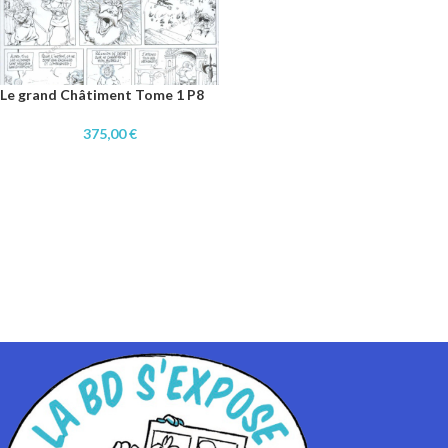
Le grand Châtiment Tome 1 P8
375,00
€