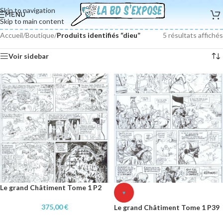
Skip to navigation
MENU
Skip to main content
Accueil
/
Boutique
/
Produits identifiés “dieu”
5 résultats affichés
Voir sidebar
Le grand Châtiment Tome 1 P2
♥
375,00
€
Le grand Châtiment Tome 1 P39