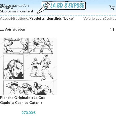
Skip to navigation
MENU
Skip to main content
Accueil
/
Boutique
/
Produits identifiés “boxe”
Voici le seul résultat
Voir sidebar
Planche Originale « Le Coq
Gaulois: Cash to Catch »
270,00
€