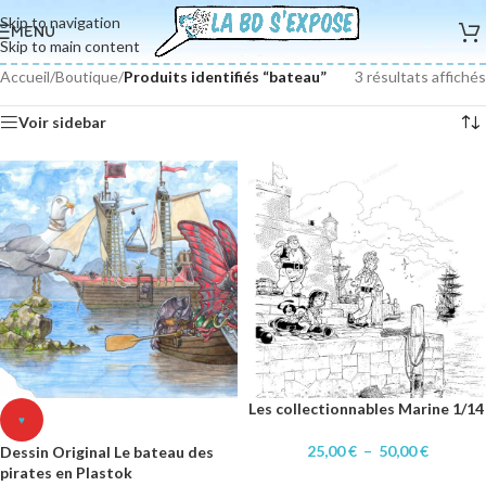
Skip to navigation
MENU
Skip to main content
Accueil
/
Boutique
/
Produits identifiés “bateau”
3 résultats affichés
Voir sidebar
Les collectionnables Marine 1/14
♥
25,00
€
–
50,00
€
Dessin Original Le bateau des
pirates en Plastok