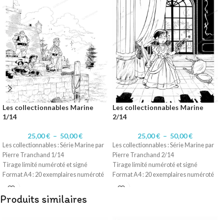
Les collectionnables Marine
Les collectionnables Marine
1/14
2/14
25,00
€
–
50,00
€
25,00
€
–
50,00
€
Les collectionnables : Série Marine par
Les collectionnables : Série Marine par
Pierre Tranchand 1/14
Pierre Tranchand 2/14
Tirage limité numéroté et signé
Tirage limité numéroté et signé
Format A4 : 20 exemplaires numéroté
Format A4 : 20 exemplaires numéroté
1 à 20/20.
1 à 20/20.
Format A3 : 10 exemplaires numérotés
Format A3 : 10 exemplaires numérotés
Produits similaires
1 à 10/10
1 à 10/10
Technique d'origine: Encre de Chine
Technique d'origine: Encre de Chine