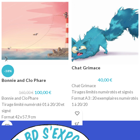
Impression sur papier 200 gr Satiné
Impression sur papier 200 gr Satiné
Chat Grimace
-38%
40,00
€
Bonnie and Clo Phare
Chat Grimace
100,00
€
Tirages limités numérotés et signés
160,00
€
Bonnie and Clo Phare
Format A3 : 20 exemplaires numérotés
Tirage limité numéroté 01 à 20/20 et
1 à 20/20
signé
Technique dessin numérique
Format 42 x 57,9 cm
Impression sur papier 200 gr
Technique dessin numérique
Impression sur papier 200 gr