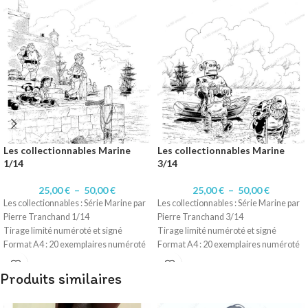
Les collectionnables Marine
Les collectionnables Marine
1/14
3/14
25,00
€
–
50,00
€
25,00
€
–
50,00
€
Les collectionnables : Série Marine par
Les collectionnables : Série Marine par
Pierre Tranchand 1/14
Pierre Tranchand 3/14
Tirage limité numéroté et signé
Tirage limité numéroté et signé
Format A4 : 20 exemplaires numéroté
Format A4 : 20 exemplaires numéroté
1 à 20/20.
1 à 20/20.
Format A3 : 10 exemplaires numérotés
Format A3 : 10 exemplaires numérotés
Produits similaires
1 à 10/10
1 à 10/10
Technique d'origine: Encre de Chine
Technique d'origine: Encre de Chine