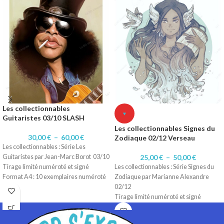
Impression sur papier 200 gr Satiné
Impression sur papier 200 gr Satiné
Les collectionnables
♥
Guitaristes 03/10 SLASH
Les collectionnables Signes du
30,00
€
–
60,00
€
Zodiaque 02/12 Verseau
Les collectionnables : Série Les
Guitaristes par Jean-Marc Borot 03/10
25,00
€
–
50,00
€
Tirage limité numéroté et signé
Les collectionnables : Série Signes du
Format A4 : 10 exemplaires numéroté
Zodiaque par Marianne Alexandre
1 à 10/10.
02/12
Format A3 : 10 exemplaires numérotés
Tirage limité numéroté et signé
1 à 10/10
Format A4 : 10 exemplaires numéroté
Impression sur papier 200 gr Satiné
1 à 10/10.