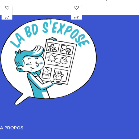
1 à 10/10.
1 à 20/20.
Format A3 : 10 exemplaires numérotés
Format A3 : 10 exemplaires numérotés
1 à 10/10
1 à 10/10
Impression sur papier 200 gr Satiné
Technique d'origine: Encre de Chine
Impression sur papier 200 gr Satiné
A PROPOS