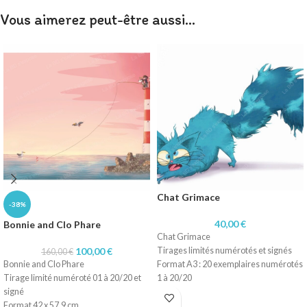
Vous aimerez peut-être aussi…
Chat Grimace
-38%
40,00
€
Bonnie and Clo Phare
Chat Grimace
100,00
€
Tirages limités numérotés et signés
160,00
€
Bonnie and Clo Phare
Format A3 : 20 exemplaires numérotés
Tirage limité numéroté 01 à 20/20 et
1 à 20/20
signé
Technique dessin numérique
Format 42 x 57,9 cm
Impression sur papier 200 gr