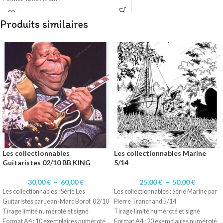
Technique dessin numérique
Impression sur papier 200 gr
Produits similaires
Les collectionnables
Les collectionnables Marine
Guitaristes 02/10 BB KING
5/14
30,00
€
–
60,00
€
25,00
€
–
50,00
€
Les collectionnables : Série Les
Les collectionnables : Série Marine par
Guitaristes par Jean-Marc Borot 02/10
Pierre Tranchand 5/14
Tirage limité numéroté et signé
Tirage limité numéroté et signé
Format A4 : 10 exemplaires numéroté
Format A4 : 20 exemplaires numéroté