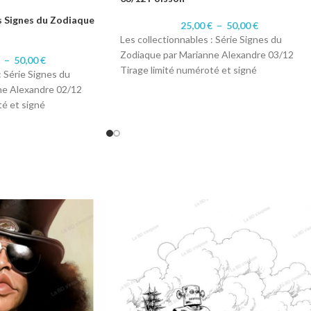
s Signes du Zodiaque
25,00
€
–
50,00
€
Les collectionnables : Série Signes du
Zodiaque par Marianne Alexandre 03/12
€
–
50,00
€
Tirage limité numéroté et signé
: Série Signes du
Format A4 : 10 exemplaires numéroté 1 à
ne Alexandre 02/12
10/10.
té et signé
Format A3 : 10 exemplaires numérotés 1 à
laires numéroté 1 à
10/10
Impression sur papier 200 gr Satiné
laires numérotés 1 à
r 200 gr Satiné