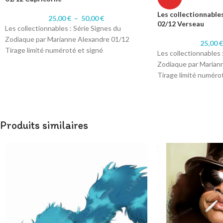
Les collectionnable
25,00
€
–
50,00
€
02/12 Verseau
Les collectionnables : Série Signes du
Zodiaque par Marianne Alexandre 01/12
25,00
Tirage limité numéroté et signé
Les collectionnables 
Format A4 : 10 exemplaires numéroté 1 à
Zodiaque par Marian
10/10.
Tirage limité numéro
Format A3 : 10 exemplaires numérotés 1 à
Format A4 : 10 exemp
10/10
10/10.
Impression sur papier 200 gr Satiné
Format A3 : 10 exemp
10/10
Produits similaires
Impression sur papie