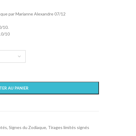
iaque par Marianne Alexandre 07/12
0/10.
10/10
TER AU PANIER
tés
,
Signes du Zodiaque
,
Tirages limités signés