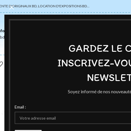
ENTE D'ORIGINAUX BD, LOCATION D'EXPOSITIONS BD…
nformations
abdsexpose@gmail.com
GARDEZ LE 
INSCRIVEZ-VO
NEWSLET
Soyez informé de nos nouveauté
Email :