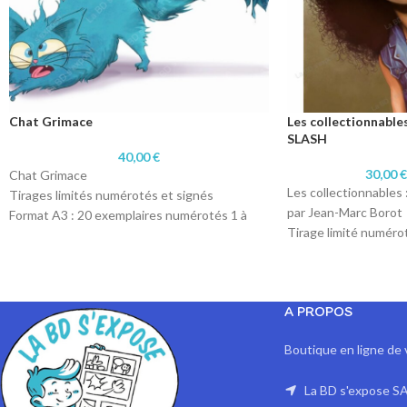
Chat Grimace
Les collectionnable
SLASH
40,00
€
30,00
Chat Grimace
Les collectionnables 
Tirages limités numérotés et signés
par Jean-Marc Borot
Format A3 : 20 exemplaires numérotés 1 à
Tirage limité numéro
20/20
Format A4 : 10 exemp
Technique dessin numérique
10/10.
Impression sur papier 200 gr
Format A3 : 10 exemp
A PROPOS
10/10
Impression sur papie
Boutique en ligne de 
La BD s'expose SA