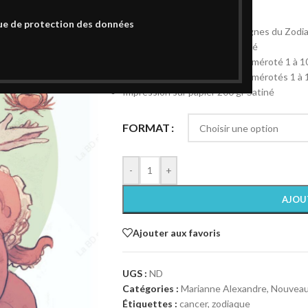
25,00
€
–
50,00
€
ue de protection des données
Les collectionnables : Série Signes du Zod
Tirage limité numéroté et signé
Format A4 : 10 exemplaires numéroté 1 à 1
Format A3 : 10 exemplaires numérotés 1 à 
Impression sur papier 200 gr Satiné
FORMAT
-
+
AJOU
Ajouter aux favoris
UGS :
ND
Catégories :
Marianne Alexandre
,
Nouveau
Étiquettes :
cancer
,
zodiaque