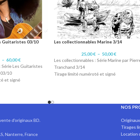
s Guitaristes 03/10
Les collectionnables Marine 3/14
25,00
€
–
50,00
€
€
–
60,00
€
Les collectionnables : Série Marine par Pierr
: Série Les Guitaristes
Tranchand 3/14
 03/10
Tirage limité numéroté et signé
té et signé
Format A4 : 20 exemplaires numéroté 1 à
laires numéroté 1 à
20/20.
Format A3 : 10 exemplaires numérotés 1 à
laires numérotés 1 à
10/10
NOS PR
Technique d'origine: Encre de Chine
r 200 gr Satiné
Impression sur papier 200 gr Satiné
vente d'originaux BD.
Originau
Tirages l
Location 
S, Nanterre, France