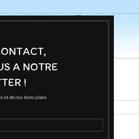
CONTACT,
US A NOTRE
ACCUEIL
BOUTIQUE
AUTEURS
BLOG
EXPOSITIONS
TER !
duits identifiés “Furie”
s et de nos bons plans
espond à votre sélection.