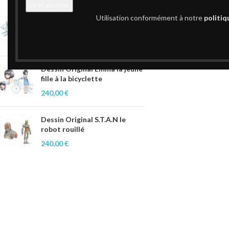
Utilisation conformément à notre
politiq
Dessin Original Alex et le
vieux chien
240,00
€
Dessin Original Emma la jeune
fille à la bicyclette
240,00
€
Dessin Original S.T.A.N le
robot rouillé
240,00
€