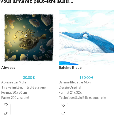
Vous aimerez peut-être aussi…
Abysses
Baleine Bleue
30,00
€
150,00
€
Abysses par MoPi
Baleine Bleue par MoPi
Tirage limité numéroté et signé
Dessin Original
Format 30 x 30 cm
Format 24 x 32 cm
Papier 200 gr satiné
Technique: Stylo Bille et aquarelle
Papier 220 gr