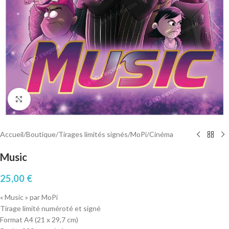
Cliquez pour agrandir
Accueil
/
Boutique
/
Tirages limités signés
/
MoPi
/
Cinéma
Music
25,00
€
« Music » par MoPi
Tirage limité numéroté et signé
Format A4 (21 x 29,7 cm)