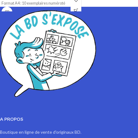
Format A4 : 10 exemplaires numéroté
Format A3 : 10 exemplaires numérotés
1 à 10/10.
1 à 10/10
Format A3 : 10 exemplaires numérotés
Impression sur papier 200 gr Satiné
1 à 10/10
Impression sur papier 200 gr Satiné
A PROPOS
Boutique en ligne de vente d'originaux BD.