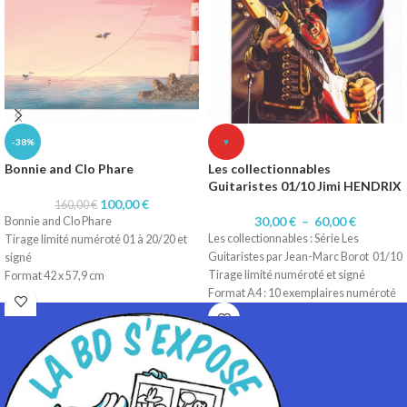
-38%
♥
Bonnie and Clo Phare
Les collectionnables
Guitaristes 01/10 Jimi HENDRIX
100,00
€
160,00
€
30,00
€
–
60,00
€
Bonnie and Clo Phare
Les collectionnables : Série Les
Tirage limité numéroté 01 à 20/20 et
Guitaristes par Jean-Marc Borot 01/10
signé
Tirage limité numéroté et signé
Format 42 x 57,9 cm
Format A4 : 10 exemplaires numéroté
Technique dessin numérique
1 à 10/10.
Impression sur papier 200 gr
Format A3 : 10 exemplaires numérotés
1 à 10/10
Impression sur papier 200 gr Satiné