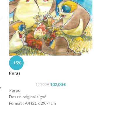
Raoul et Fernan
-15%
Porgs
Raoul et Fernand
Encrage Planche o
102,00
€
120,00
€
e
Format : A4 : 21 
Porgs
Technique : Encr
Dessin original signé
Papier : Canson 1
Format : A4 (21 x 29,7) cm
Technique : crayon et peinture à l’eau
Papier : machine 90gr