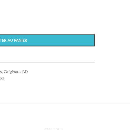
TER AU PANIER
s
,
Originaux BD
ops