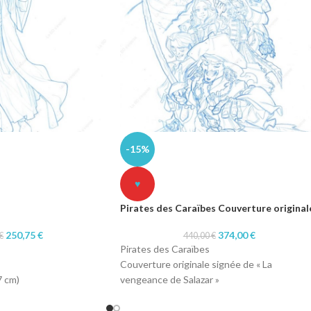
-15%
♥
Pirates des Caraïbes Couverture original
250,75
€
374,00
€
€
440,00
€
Pirates des Caraïbes
Couverture originale signée de « La
7 cm)
vengeance de Salazar »
 blue pencil
Format : A4 (21 x 29,7 cm)
r
Technique : col-erase blue pencil