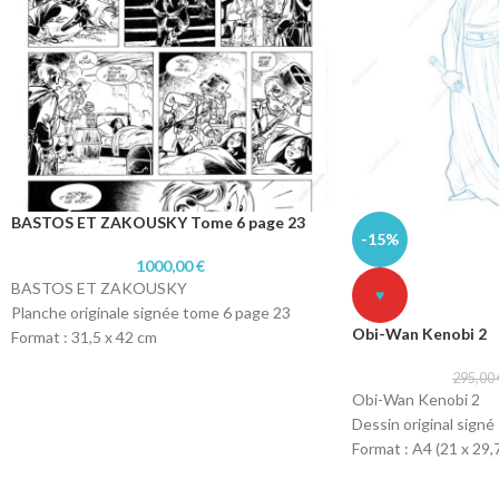
BASTOS ET ZAKOUSKY Tome 6 page 23
-15%
1000,00
€
BASTOS ET ZAKOUSKY
♥
Planche originale signée tome 6 page 23
Obi-Wan Kenobi 2
Format : 31,5 x 42 cm
Technique : Encre de chine
295,00
Papier : Lavis technique Canson
Obi-Wan Kenobi 2
Dessin original signé
Format : A4 (21 x 29,
Technique : col-erase
Papier : machine 90g