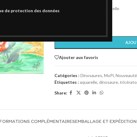
Format 24 x 32 cm
Technique: Stylo Bille et aquarelle
ue de protection des données
Papier 220 gr
1 en stock
AJOU
Ajouter aux favoris
Catégories :
Dinosaures
,
MoPi
,
Nouveauté
Étiquettes :
aquarelle
,
dinosaure
,
tricérat
Share:
FORMATIONS COMPLÉMENTAIRES
EMBALLAGE ET EXPÉDITION