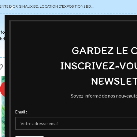
ENTE D'ORIGINAUX BD, LOCATION D'EXPOSITIONS BD…
nformations
abdsexpose@gmail.com
GARDEZ LE 
INSCRIVEZ-VO
NEWSLET
♥
Soyez informé de nos nouveauté
Email :