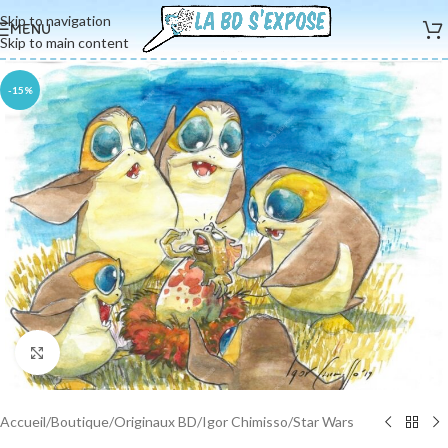
Skip to navigation
MENU
Skip to main content
-15%
Cliquez pour agrandir
Accueil
/
Boutique
/
Originaux BD
/
Igor Chimisso
/
Star Wars