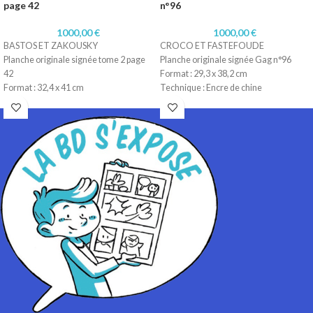
page 42
n°96
1000,00
€
1000,00
€
BASTOS ET ZAKOUSKY
CROCO ET FASTEFOUDE
Planche originale signée tome 2 page
Planche originale signée Gag n°96
42
Format : 29,3 x 38,2 cm
Format : 32,4 x 41 cm
Technique : Encre de chine
Technique : Encre de chine
Papier : Lavis technique Canson
Papier : Lavis technique Canson