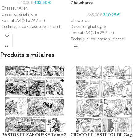
433,50
€
Chewbacca
510,00
€
Chasseur Alien
Dessin original signé
310,25
€
365,00
€
Format : A4 (21 x 29,7 cm)
Chewbacca
Technique : col-erase blue pencil et
Dessin original signé
stylo pitt artist
Format : A4 (21 x 29,7 cm)
Papier : carton léger
Technique : col-erase blue pencil
Papier : machine 90gr
Produits similaires
BASTOS ET ZAKOUSKY Tome 2
CROCO ET FASTEFOUDE Gag