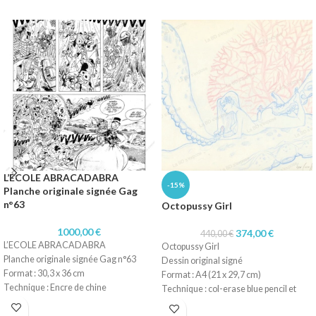
L’ECOLE ABRACADABRA
-15%
Planche originale signée Gag
n°63
Octopussy Girl
1000,00
€
374,00
€
440,00
€
L’ECOLE ABRACADABRA
Octopussy Girl
Planche originale signée Gag n°63
Dessin original signé
Format : 30,3 x 36 cm
Format : A4 (21 x 29,7 cm)
Technique : Encre de chine
Technique : col-erase blue pencil et
Papier : Lavis technique Canson
crayon rouge