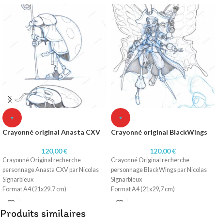
♥
♥
Crayonné original Anasta CXV
Crayonné original BlackWings
120,00
€
120,00
€
Crayonné Original recherche
Crayonné Original recherche
personnage Anasta CXV par Nicolas
personnage BlackWings par Nicolas
Signarbieux
Signarbieux
Format A4 (21x29,7 cm)
Format A4 (21x29,7 cm)
Technique: Crayonné
Technique: Crayonné
Papier 250 gr
Papier 250 gr
Produits similaires