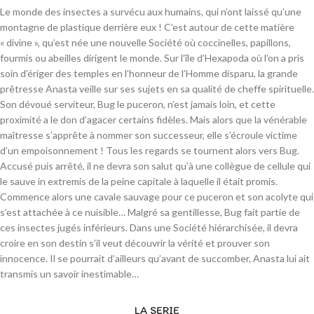
Le monde des insectes a survécu aux humains, qui n’ont laissé qu’une
montagne de plastique derrière eux ! C’est autour de cette matière
« divine », qu’est née une nouvelle Société où coccinelles, papillons,
fourmis ou abeilles dirigent le monde. Sur l’île d’Hexapoda où l’on a pris
soin d’ériger des temples en l’honneur de l’Homme disparu, la grande
prêtresse Anasta veille sur ses sujets en sa qualité de cheffe spirituelle.
Son dévoué serviteur, Bug le puceron, n’est jamais loin, et cette
proximité a le don d’agacer certains fidèles. Mais alors que la vénérable
maîtresse s’apprête à nommer son successeur, elle s’écroule victime
d’un empoisonnement ! Tous les regards se tournent alors vers Bug.
Accusé puis arrêté, il ne devra son salut qu’à une collègue de cellule qui
le sauve in extremis de la peine capitale à laquelle il était promis.
Commence alors une cavale sauvage pour ce puceron et son acolyte qui
s’est attachée à ce nuisible… Malgré sa gentillesse, Bug fait partie de
ces insectes jugés inférieurs. Dans une Société hiérarchisée, il devra
croire en son destin s’il veut découvrir la vérité et prouver son
innocence. Il se pourrait d’ailleurs qu’avant de succomber, Anasta lui ait
transmis un savoir inestimable…
LA SERIE