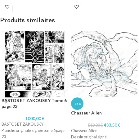
Papier : Canson 165 gr
Papier : Canson 165 gr
Produits similaires
BASTOS ET ZAKOUSKY Tome 6
-15%
page 23
Chasseur Alien
1000,00
€
BASTOS ET ZAKOUSKY
433,50
€
510,00
€
Planche originale signée tome 6 page
Chasseur Alien
23
Dessin original signé