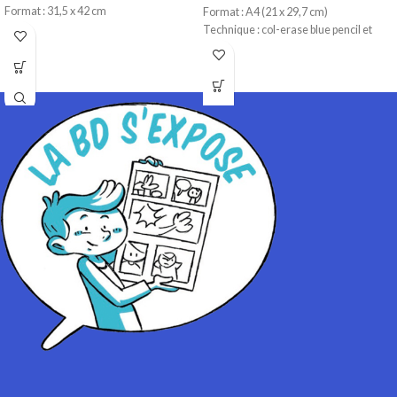
Format : 31,5 x 42 cm
Format : A4 (21 x 29,7 cm)
Technique : Encre de chine
Technique : col-erase blue pencil et
Papier : Lavis technique Canson
stylo pitt artist
Papier : carton léger