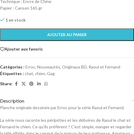
Technique : Encre de Chine
Papier : Canson 165 gr
1 en stock
AJOUTER AU PANIER
Ajouter aux favoris
Catégories :
Erroc
,
Nouveautés
,
Originaux BD
,
Raoul et Fernand
Étiquettes :
chat
,
chien
,
Gag
Share:
Description
Planche originale dessinée par Erroc pour la série Raoul et Fernand.
La série nous raconte les péripéties et les déboires de Raoul le chat et
Fernand le chien. Ce qu’ils préfèrent ? C’est simple, manger et regarder
la télé affalés dans le canapé de la maison de leur maitresse. Amateurs